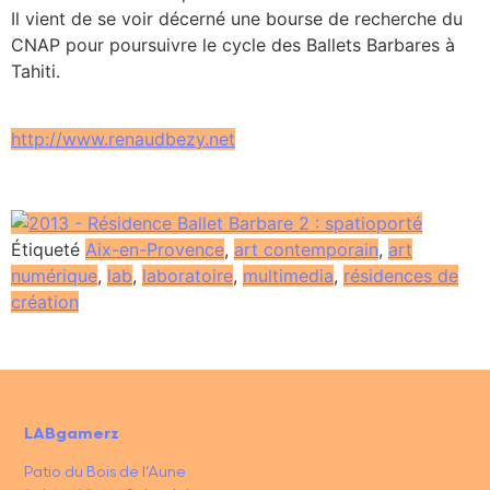
Il vient de se voir décerné une bourse de recherche du
CNAP pour poursuivre le cycle des Ballets Barbares à
Tahiti.
http://www.renaudbezy.net
Étiqueté
Aix-en-Provence
,
art contemporain
,
art
numérique
,
lab
,
laboratoire
,
multimedia
,
résidences de
création
LABgamerz
Patio du Bois de l’Aune