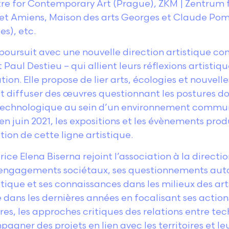
tre for Contemporary Art (Prague), ZKM | Zentrum
z et Amiens, Maison des arts Georges et Claude Po
es), etc.
poursuit avec une nouvelle direction artistique 
 Paul Destieu – qui allient leurs réflexions artisti
tion. Elle propose de lier arts, écologies et nouvell
et diffuser des œuvres questionnant les postures 
technologique au sein d’un environnement commun,
 en juin 2021, les expositions et les évènements pr
tion de cette ligne artistique.
ice Elena Biserna rejoint l’association à la directi
 engagements sociétaux, ses questionnements autour
itique et ses connaissances dans les milieux des art
ans les dernières années en focalisant ses actions 
nores, les approches critiques des relations entre tec
gner des projets en lien avec les territoires et le