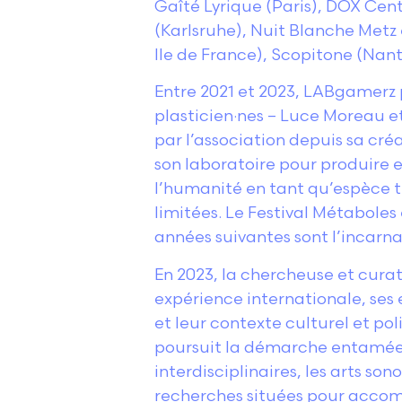
Gaîté Lyrique (Paris), DOX Cen
(Karlsruhe), Nuit Blanche Met
Ile de France), Scopitone (Nant
Entre 2021 et 2023, LABgamerz 
plasticien·nes – Luce Moreau et
par l’association depuis sa créa
son laboratoire pour produire 
l’humanité en tant qu’espèce 
limitées. Le Festival Métaboles
années suivantes sont l’incarna
En 2023, la chercheuse et curatr
expérience internationale, ses
et leur contexte culturel et pol
poursuit la démarche entamée d
interdisciplinaires, les arts so
recherches situées pour accompa