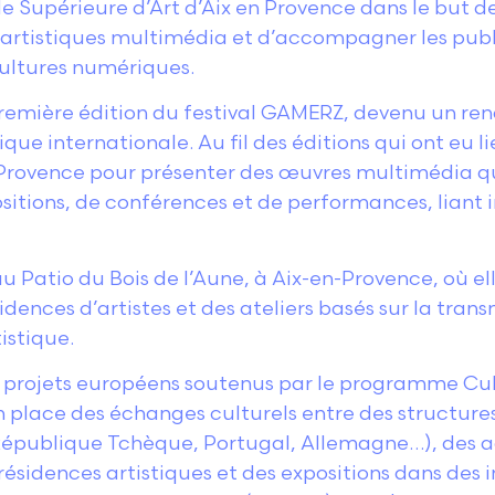
e Supérieure d’Art d’Aix en Provence dans le but d
s artistiques multimédia et d’accompagner les publi
cultures numériques.
 première édition du festival GAMERZ, devenu un r
que internationale. Au fil des éditions qui ont eu lie
en-Provence pour présenter des œuvres multimédia q
ositions, de conférences et de performances, liant
 au Patio du Bois de l’Aune, à Aix-en-Provence, où 
dences d’artistes et des ateliers basés sur la trans
istique.
s projets européens soutenus par le programme Cu
 place des échanges culturels entre des structures
, République Tchèque, Portugal, Allemagne…), des 
sidences artistiques et des expositions dans des ins