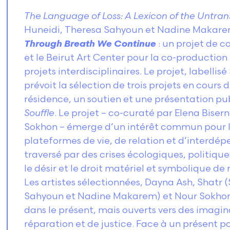
The Language of Loss: A Lexicon of the Untran
Huneidi, Theresa Sahyoun et Nadine Makarem
Through Breath We Continue
: un projet de c
et le Beirut Art Center pour la co-producti
projets interdisciplinaires. Le projet, labelli
prévoit la sélection de trois projets en cours
résidence, un soutien et une présentation pub
Souffle
. Le projet – co-curaté par Elena Bise
Sokhon – émerge d’un intérêt commun pour la
plateformes de vie, de relation et d’interdé
traversé par des crises écologiques, politiqu
le désir et le droit matériel et symbolique de r
Les artistes sélectionnées, Dayna Ash, Shatr 
Sahyoun et Nadine Makarem) et Nour Sokhon,
dans le présent, mais ouverts vers des imagin
réparation et de justice. Face à un présent p