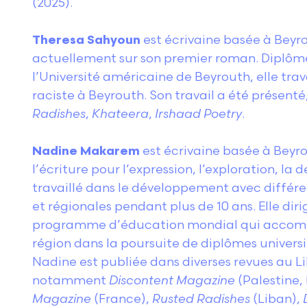
(2025).
Theresa Sahyoun
est écrivaine basée à Beyrou
actuellement sur son premier roman. Diplôm
l’Université américaine de Beyrouth, elle tra
raciste à Beyrouth. Son travail a été présenté
Radishes
,
Khateera
,
Irshaad
Poetry
.
Nadine Makarem
est écrivaine basée à Beyrou
l’écriture pour l’expression, l’exploration, la d
travaillé dans le développement avec différ
et régionales pendant plus de 10 ans. Elle di
programme d’éducation mondial qui accomp
région dans la poursuite de diplômes universi
Nadine est publiée dans diverses revues au Li
notamment
Discontent Magazine
(Palestine,
Magazine
(France),
Rusted Radishes
(Liban),