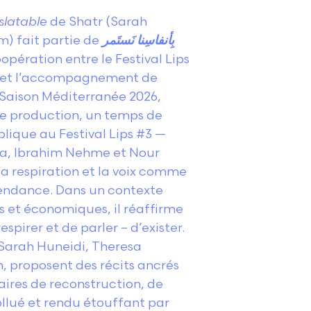
slatable
de Shatr (Sarah
) fait partie de
بِأنفاسِنا نَستَمر
oopération entre le Festival Lips
on et l’accompagnement de
sé Saison Méditerranée 2026,
 de production, un temps de
lique au Festival Lips #3 —
rna, Ibrahim Nehme et Nour
 respiration et la voix comme
pendance. Dans un contexte
es et économiques, il réaffirme
espirer et de parler – d’exister.
(Sarah Huneidi, Theresa
 proposent des récits ancrés
aires de reconstruction, de
ollué et rendu étouffant par