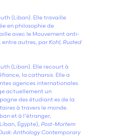
th (Liban). Elle travaille
ée en philosophie de
vaille avec le Mouvement anti-
, entre autres, par
Kohl
,
Rusted
th (Liban). Elle recourt à
éfiance, la catharsis. Elle a
entes agences internationales
rige actuellement un
agne des étudiant·es de la
taires à travers le monde.
ban et à l’étranger,
 Liban, Égypte),
Post-Mortem
Dusk: Anthology Contemporary