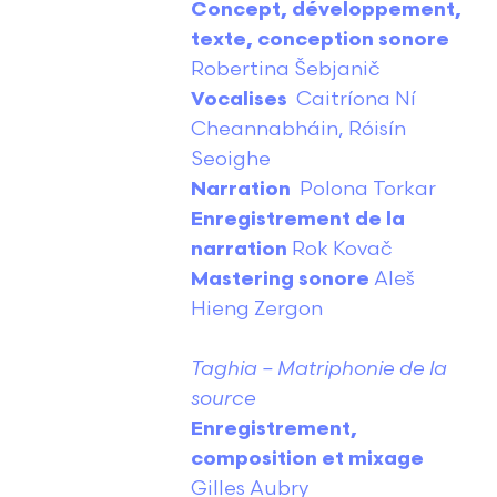
Concept, développement,
texte, conception sonore
Robertina Šebjanič
Vocalises
Caitríona Ní
Cheannabháin, Róisín
Seoighe
Narration
Polona Torkar
Enregistrement de la
narration
Rok Kovač
Mastering sonore
Aleš
Hieng Zergon
Taghia – Matriphonie de la
source
Enregistrement,
composition et mixage
Gilles Aubry