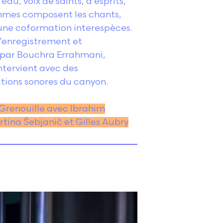
au, voix de saints, d’esprits,
emmes composent les chants,
une coformation interespèces.
l’enregistrement et
 par Bouchra Errahmani,
intervient avec des
tions sonores du canyon.
o Grenouille avec Ibrahim
tina Šebjanič et Gilles Aubry