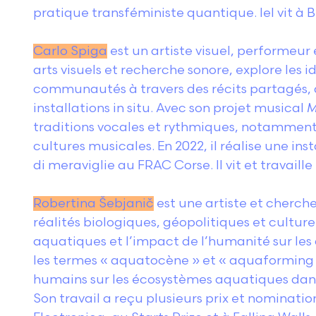
pratique transféministe quantique. Iel vit à Be
Carlo Spiga
est un artiste visuel, performeur 
arts visuels et recherche sonore, explore les i
communautés à travers des récits partagés,
installations in situ. Avec son projet musical
M
traditions vocales et rythmiques, notamment s
cultures musicales. En 2022, il réalise une ins
di meraviglie au FRAC Corse. Il vit et travaill
Robertina Šebjanič
est une artiste et cherche
réalités biologiques, géopolitiques et cultur
aquatiques et l’impact de l’humanité sur les a
les termes « aquatocène » et « aquaforming »
humains sur les écosystèmes aquatiques dans
Son travail a reçu plusieurs prix et nominati