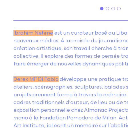
Ibrahim Nehme
est un curateur basé au Liba
nouveaux médias. À la croisée du journalisme,
création artistique, son travail cherche à tr
collective. Il explore des formes de pensée t
faire émerger de nouvelles dynamiques poli
Derek MF Di Fabio
développe une pratique tra
ateliers, scénographies, sculptures, balades
projets prennent forme à travers la mémoire
cadres traditionnels d’auteur, de lieu ou de t
exposition personnelle chez Almanac Projects
mano
à la Fondation Pomodoro de Milan. Ac
Art Institute, iel écrit un mémoire sur l’abol