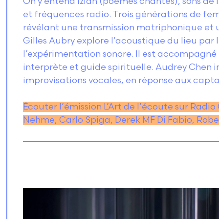
On y entend izlan (poèmes chantés), sons de l’e
et fréquences radio. Trois générations de f
révélant une transmission matriphonique et 
Gilles Aubry explore l’acoustique du lieu par 
l’expérimentation sonore. Il est accompagné
interprète et guide spirituelle. Audrey Chen 
improvisations vocales, en réponse aux capta
Écouter l’émission L’Art de l’écoute sur Radi
Nehme, Carlo Spiga, Derek MF Di Fabio, Rober