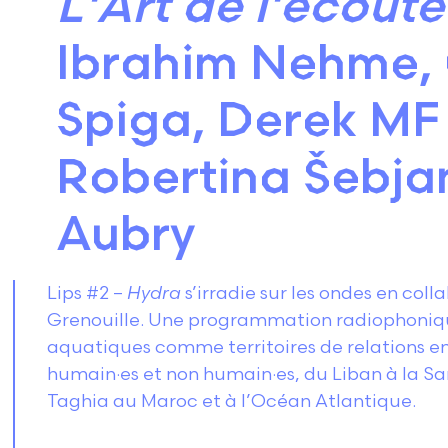
L'Art de l'écout
Ibrahim Nehme, 
Spiga, Derek MF 
Robertina Šebjan
Aubry
Lips #2 –
Hydra
s’irradie sur les ondes en col
Grenouille. Une programmation radiophonique
aquatiques comme territoires de relations en
humain·es et non humain·es, du Liban à la S
Taghia au Maroc et à l’Océan Atlantique.