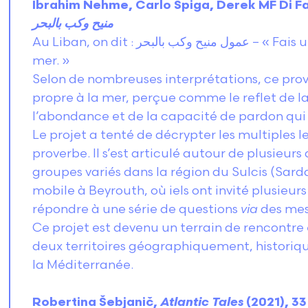
Ibrahim Nehme, Carlo Spiga, Derek MF Di F
منيح وكب بالبحر
Au Liban, on dit : عمول منيح وكب بالبحر – « Fais une bonne action et jette-la à la
mer. »
Selon de nombreuses interprétations, ce prov
propre à la mer, perçue comme le reflet de la
l’abondance et de la capacité de pardon qui
Le projet a tenté de décrypter les multiples l
proverbe. Il s’est articulé autour de plusieur
groupes variés dans la région du Sulcis (Sard
mobile à Beyrouth, où iels ont invité plusieurs
répondre à une série de questions
via
des mes
Ce projet est devenu un terrain de rencontre 
deux territoires géographiquement, historiqu
la Méditerranée.
Robertina Šebjanič,
Atlantic Tales
(2021), 3