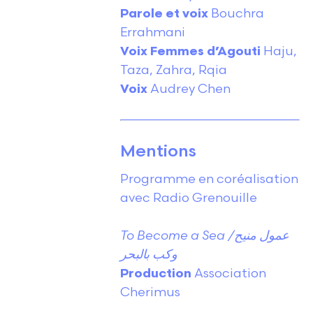
Parole et voix
Bouchra
Errahmani
Voix Femmes d’Agouti
Haju,
Taza, Zahra, Rqia
Voix
Audrey Chen
Mentions
Programme en coréalisation
avec Radio Grenouille
To Become a Sea /
عمول منيح
وكب بالبحر
Production
Association
Cherimus