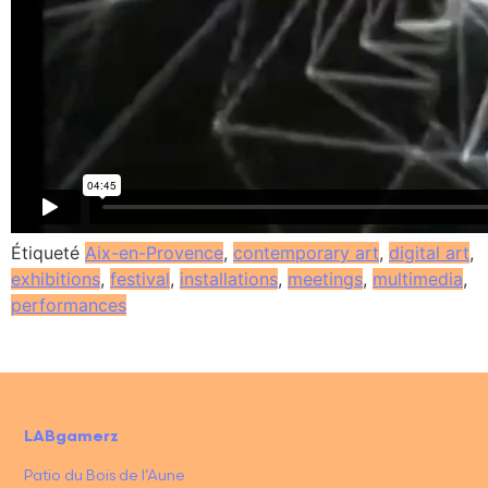
Étiqueté
Aix-en-Provence
,
contemporary art
,
digital art
,
exhibitions
,
festival
,
installations
,
meetings
,
multimedia
,
performances
LABgamerz
Patio du Bois de l’Aune