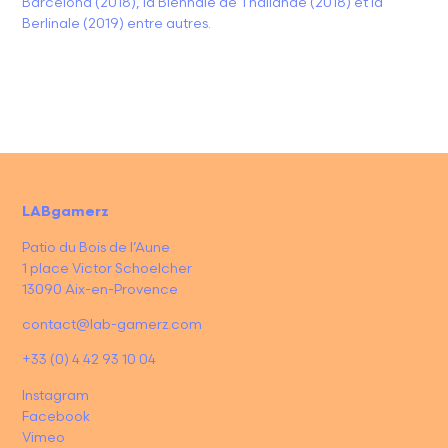
Barcelona (2018), la Biennale de Thaïlande (2018) et la
Berlinale (2019) entre autres.
LABgamerz
Patio du Bois de l’Aune
1 place Victor Schoelcher
13090 Aix-en-Provence
contact@lab-gamerz.com
+33 (0) 4 42 93 10 04
Instagram
Facebook
Vimeo