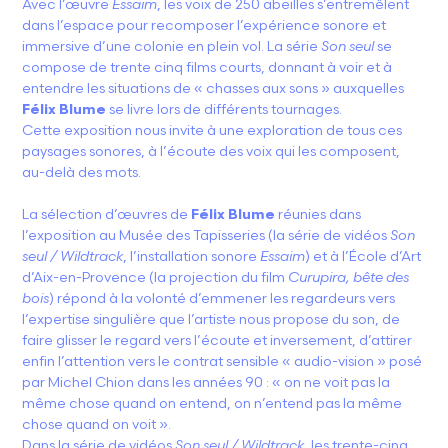
Avec l’œuvre
Essaim
, les voix de 250 abeilles s’entremêlent
dans l’espace pour recomposer l’expérience sonore et
immersive d’une colonie en plein vol. La série
Son seul
se
compose de trente cinq films courts, donnant à voir et à
entendre les situations de « chasses aux sons » auxquelles
Félix Blume
se livre lors de différents tournages.
Cette exposition nous invite à une exploration de tous ces
paysages sonores, à l’écoute des voix qui les composent,
au-delà des mots.
La sélection d’œuvres de
Félix Blume
réunies dans
l’exposition au Musée des Tapisseries (la série de vidéos
Son
seul / Wildtrack
, l’installation sonore
Essaim
) et à l’École d’Art
d’Aix-en-Provence (la projection du film
Curupira, bête des
bois
) répond à la volonté d’emmener les regardeurs vers
l’expertise singulière que l’artiste nous propose du son, de
faire glisser le regard vers l’écoute et inversement, d’attirer
enfin l’attention vers le contrat sensible « audio-vision » posé
par Michel Chion dans les années 90 : « on ne voit pas la
même chose quand on entend, on n’entend pas la même
chose quand on voit ».
Dans la série de vidéos
Son seul / Wildtrack
, les trente-cinq