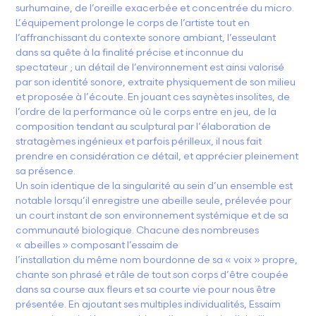
surhumaine, de l’oreille exacerbée et concentrée du micro.
L’équipement prolonge le corps de l’artiste tout en
l’affranchissant du contexte sonore ambiant, l’esseulant
dans sa quête à la finalité précise et inconnue du
spectateur ; un détail de l’environnement est ainsi valorisé
par son identité sonore, extraite physiquement de son milieu
et proposée à l’écoute. En jouant ces saynètes insolites, de
l’ordre de la performance où le corps entre en jeu, de la
composition tendant au sculptural par l’élaboration de
stratagèmes ingénieux et parfois périlleux, il nous fait
prendre en considération ce détail, et apprécier pleinement
sa présence.
Un soin identique de la singularité au sein d’un ensemble est
notable lorsqu’il enregistre une abeille seule, prélevée pour
un court instant de son environnement systémique et de sa
communauté biologique. Chacune des nombreuses
« abeilles » composant l’essaim de
l’installation du même nom bourdonne de sa « voix » propre,
chante son phrasé et râle de tout son corps d’être coupée
dans sa course aux fleurs et sa courte vie pour nous être
présentée. En ajoutant ses multiples individualités, Essaim