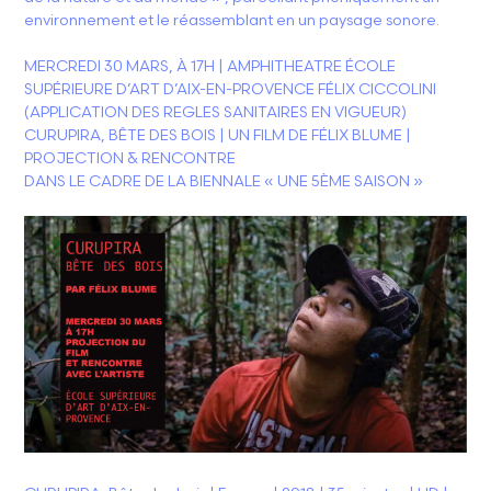
environnement et le réassemblant en un paysage sonore.
MERCREDI 30 MARS, À 17H | AMPHITHEATRE ÉCOLE
SUPÉRIEURE D’ART D’AIX-EN-PROVENCE FÉLIX CICCOLINI
(APPLICATION DES REGLES SANITAIRES EN VIGUEUR)
CURUPIRA, BÊTE DES BOIS | UN FILM DE FÉLIX BLUME |
PROJECTION & RENCONTRE
DANS LE CADRE DE LA BIENNALE « UNE 5ÈME SAISON »