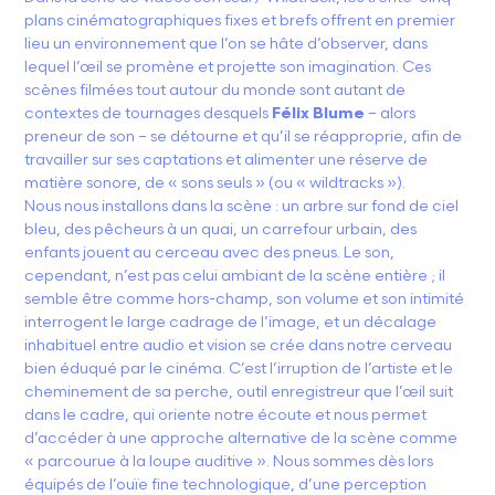
plans cinématographiques fixes et brefs offrent en premier
lieu un environnement que l’on se hâte d’observer, dans
lequel l’œil se promène et projette son imagination. Ces
scènes filmées tout autour du monde sont autant de
contextes de tournages desquels
Félix Blume
– alors
preneur de son – se détourne et qu’il se réapproprie, afin de
travailler sur ses captations et alimenter une réserve de
matière sonore, de « sons seuls » (ou « wildtracks »).
Nous nous installons dans la scène : un arbre sur fond de ciel
bleu, des pêcheurs à un quai, un carrefour urbain, des
enfants jouent au cerceau avec des pneus. Le son,
cependant, n’est pas celui ambiant de la scène entière ; il
semble être comme hors-champ, son volume et son intimité
interrogent le large cadrage de l’image, et un décalage
inhabituel entre audio et vision se crée dans notre cerveau
bien éduqué par le cinéma. C’est l’irruption de l’artiste et le
cheminement de sa perche, outil enregistreur que l’œil suit
dans le cadre, qui oriente notre écoute et nous permet
d’accéder à une approche alternative de la scène comme
« parcourue à la loupe auditive ». Nous sommes dès lors
équipés de l’ouïe fine technologique, d’une perception