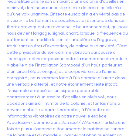
reconstitue ainsi le son ambiant d’une colonie d’abeilles en
plein vol, dont nous aurions le réflexe de croire qu’elle n’a
qu’une voix unanime. L’insecte eusocial n’a en vérité pas de
« voix » : le battement de ses ailes et la résonance dans son
thorax provoquent en revanche le bourdonnement, qui pour
nous devient langage, signal, chant, lorsque la fréquence du
battement en modifie le son et l’accélère ou l’aggrave,
traduisant un état d’excitation, de calme ou d’anxiété. C’est
cette physicalité du son comme vibration qui pousse à
l’analogie techno-organique entre la membrane du module
« abeille » de l’installation (composé d’un haut-parleur et
d’un circuit électronique) et le corps vibrant de l’animal
enregistré ; nous sommes face à l’un comme à l’autre dans
une véritable altérité, et notre étonnement reste intact.
L’ensemble proposé est un espace pénétrable,
contrairement à un essaim d’abeilles en plein vol ; nous
accédons ainsi à l’intimité de la colonie, et fantasmons à
devenir « abeille » parmi les abeilles, à l’écoute des
informations vibratoires de notre nouvelle espèce.
Avec
Essaim
, comme dans
Son seul / Wildtrack
, l’artiste une
fois de plus « s’adonne à documenter le patrimoine sonore
de la nature et du monde » , parcellant phoniquement un