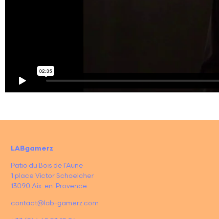
LABgamerz
Patio du Bois de l’Aune
1 place Victor Schoelcher
13090 Aix-en-Provence
contact@lab-gamerz.com