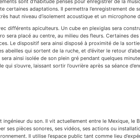
istrements sont d’habitude pensés pour enregistrer de la mu
te certaines adaptations. Il permettra l’enregistrement de s
 très haut niveau d’isolement acoustique et un microphone d
c différents apiculteurs. Un cube en plexiglas sera construi
icro sera placé au centre, au milieu des fleurs. Certaines de
es. Le dispositif sera ainsi disposé à proximité de la sortie
s abeilles qui sortent de la ruche, et d’éviter le retour d’ab
e sera ainsi isolée de son plein gré pendant quelques minutes, 
de qui s’ouvre, laissant sortir l’ouvrière après sa séance d’e
 ingénieur du son. Il vit actuellement entre le Mexique, le Br
 ses pièces sonores, ses vidéos, ses actions ou installation
vironnement. Il utilise l’espace public tant comme lieu d’ex