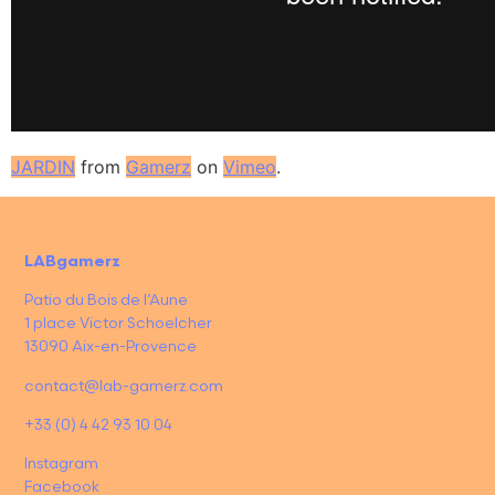
JARDIN
from
Gamerz
on
Vimeo
.
LABgamerz
Patio du Bois de l’Aune
1 place Victor Schoelcher
13090 Aix-en-Provence
contact@lab-gamerz.com
+33 (0) 4 42 93 10 04
Instagram
Facebook