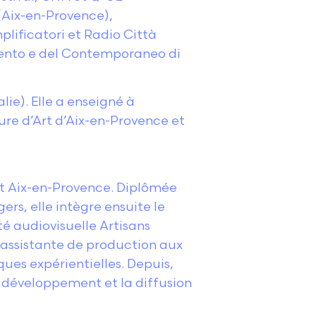
 (Aix-en-Provence),
lificatori et Radio Città
cento e del Contemporaneo di
lie). Elle a enseigné à
eure d’Art d’Aix-en-Provence et
et Aix-en-Provence. Diplômée
rs, elle intègre ensuite le
é audiovisuelle Artisans
qu’assistante de production aux
ques expérientielles. Depuis,
e développement et la diffusion