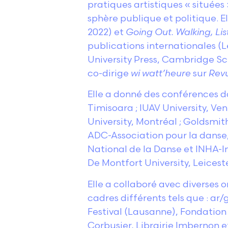
pratiques artistiques « situées
sphère publique et politique. E
2022) et
Going Out. Walking, Li
publications internationales (L
University Press, Cambridge Sch
co-dirige
wi watt’heure
sur
Revu
Elle a donné des conférences da
Timisoara ; IUAV University, Ve
University, Montréal ; Goldsmit
ADC-Association pour la danse,
National de la Danse et INHA-Ins
De Montfort University, Leiceste
Elle a collaboré avec diverses 
cadres différents tels que : ar/
Festival (Lausanne), Fondation 
Corbusier, Librairie Imbernon et