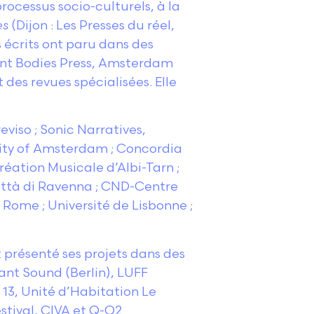
rocessus socio-culturels, à la
es
(Dijon : Les Presses du réel,
s écrits ont paru dans des
rant Bodies Press, Amsterdam
des revues spécialisées. Elle
viso ; Sonic Narratives,
rsity of Amsterdam ; Concordia
réation Musicale d’Albi-Tarn ;
città di Ravenna ; CND-Centre
 Rome ; Université de Lisbonne ;
t présenté ses projets dans des
rant Sound (Berlin), LUFF
 13, Unité d’Habitation Le
estival, CIVA et Q-O2