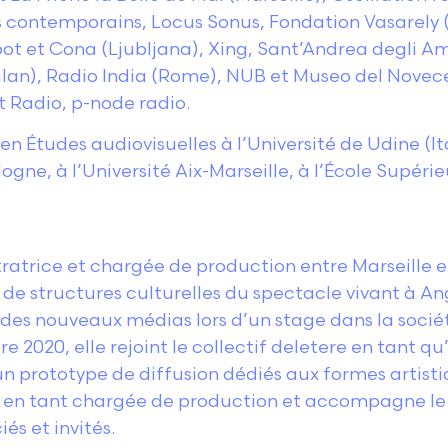
rts contemporains, Locus Sonus, Fondation Vasarely
 et Cona (Ljubljana), Xing, Sant’Andrea degli Amp
Milan), Radio India (Rome), NUB et Museo del Nove
t Radio, p-node radio.
n Études audiovisuelles à l’Université de Udine (Ita
ogne, à l’Université Aix-Marseille, à l’École Supéri
ratrice et chargée de production entre Marseille 
de structures culturelles du spectacle vivant à Ange
es nouveaux médias lors d’un stage dans la sociét
e 2020, elle rejoint le collectif deletere en tant 
un prototype de diffusion dédiés aux formes artisti
tion en tant chargée de production et accompagne l
és et invités.