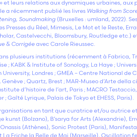
 » et leurs relations aux dynamiques urbaines, aux p
lle a récemment publié les livres
Walking from Scor
stening, Soundmaking
(Bruxelles : umland, 2022). Se
es Presses du Réel, Mimesis, Le Mot et le Reste, Er
olar, Castelvecchi, Bloomsbury, Routledge etc.) et 
e & Corrigée
avec Carole Rieussec.
ns plusieurs institutions (récemment à Fabrica, Tre
nise ; KABK & Institute of Sonology, La Haye ; Unive
h University, Londres ; GMEA – Centre National de C
 Genève ; Quartz, Brest ; MAR-Museo d’Arte della 
titute d’histoire de l’art, Paris ; MACRO Testaccio,
r ; Gaîté Lyrique, Palais de Tokyo et EHESS, Paris).
organisations en tant que curatrice et/ou autrice e
ge kunst (Bolzano), B’sarya for Arts (Alexandrie), Er
Onassis (Athènes), Sonic Protest (Paris), Manifesta
 La Friche la Belle de Mai (Marseille), Oscillation f