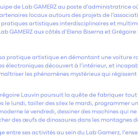
équipe de Lab GAMERZ au poste d’administratrice où 
 partenaires locaux autours des projets de l’associat
s pratiques artistiques interdisciplinaires et mult
 Lab GAMERZ aux côtés d’Elena Biserna et Grégoire 
pratique artistique en démontant une voiture rad
s électroniques découvert à l’intérieur, et incapabl
aîtriser les phénomènes mystérieux qui régissent
égoire Lauvin poursuit la quête de fabriquer tout ce
le lundi, tailler des silex le mardi, programmer un 
t –moderne le vendredi, dessiner des machines qui 
cher des œufs de dinosaures dans les montagnes d
ge entre ses activités au sein du Lab Gamerz, l’ens