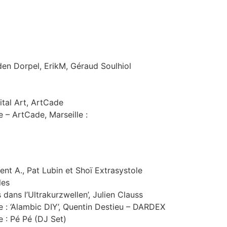
den Dorpel, ErikM, Géraud Soulhiol
tal Art, ArtCade
 – ArtCade, Marseille :
cent A., Pat Lubin et Shoï Extrasystole
les
dans l’Ultrakurzwellen’, Julien Clauss
e : ‘Alambic DIY’, Quentin Destieu – DARDEX
e : Pé Pé (DJ Set)