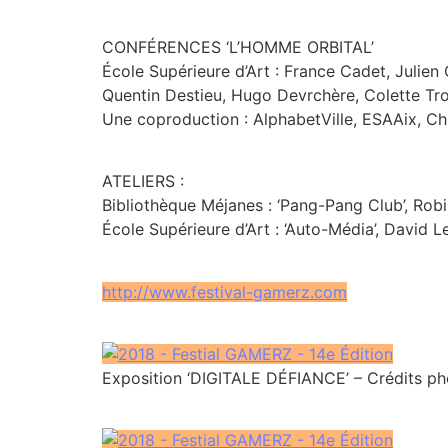
CONFÉRENCES ‘L’HOMME ORBITAL’
École Supérieure d’Art : France Cadet, Julie
Quentin Destieu, Hugo Devrchère, Colette Tro
Une coproduction : AlphabetVille, ESAAix, C
ATELIERS :
Bibliothèque Méjanes : ‘Pang-Pang Club’, Robi
École Supérieure d’Art : ‘Auto-Média’, David L
http://www.festival-gamerz.com
Exposition ‘DIGITALE DÉFIANCE’ – Crédits p